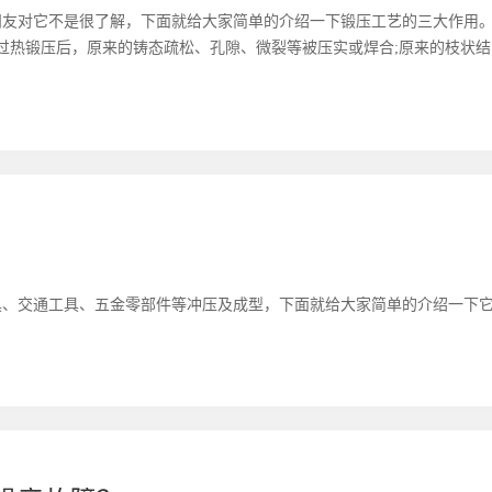
朋友对它不是很了解，下面就给大家简单的介绍一下锻压工艺的三大作用
过热锻压后，原来的铸态疏松、孔隙、微裂等被压实或焊合;原来的枝状
具、交通工具、五金零部件等冲压及成型，下面就给大家简单的介绍一下