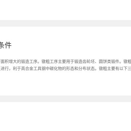
条件
断面积增大的锻造工序。镦粗工序主要用于锻造齿轮坯、圆饼类锻件。镦
复进行，利于高合金工具钢中碳化物的形态和分布状态。镦粗主要有以下