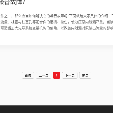
噪音故障？
件之一，那么应当如何解决它的噪音故障呢?下面就给大家具体的介绍一
配流盘、柱塞与柱塞孔等配合件的磨损、拉伤，使液压泵内泄漏严重，当
时可适当加大先导系统变量机构的偏角，以改善内泄漏对泵输出流量的影
首页
上一页
1
下一页
尾页